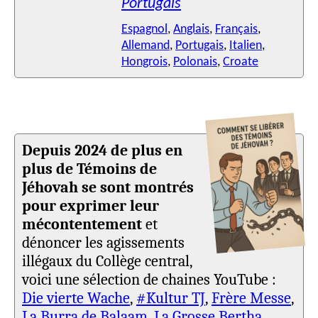
Portugais
Espagnol
,
Anglais
,
Français
,
Allemand
,
Portugais
,
Italien
,
Hongrois
,
Polonais
,
Croate
Depuis 2024 de plus en
plus de Témoins de
Jéhovah se sont montrés
pour exprimer leur
mécontentement
et
dénoncer les agissements
illégaux du Collège central,
voici une sélection de chaines YouTube :
Die vierte Wache
,
#Kultur TJ
,
Frère Messe
,
La Burra de Balaam
,
La Grosse Bertha
,