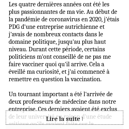
toujours d'informer, mais plus
Les quatre dernières années ont été les
prudemment.
plus passionnantes de ma vie. Au début de
J'aurais des milliers de choses à expliquer
la pandémie de coronavirus en 2020, j'étais
sur le véritable drame qui s'est produit
PDG d'une entreprise autrichienne et
dans l'organisation de Jéhovah, mais vais
j'avais de nombreux contacts dans le
aller à l'essentiel.
domaine politique, jusqu'au plus haut
niveau. Durant cette période, certains
1) À l'époque des Israélites, époque des
politiciens m'ont conseillé de ne pas me
miracles et des prophètes, Jéhovah
faire vacciner quoi qu'il arrive. Cela a
permettait la méchanceté, voire l'horreur,
éveillé ma curiosité, et j'ai commencé à
au sein de son peuple, parfois pendant des
remettre en question la vaccination.
dizaines d'années. Les plus hautes
autorités humaines du peuple de Jéhovah
Un tournant important a été l'arrivée de
de l'époque en étaient responsables. Pour
deux professeurs de médecine dans notre
autant, c'était l'organisation de Jéhovah et
entreprise. Ces derniers avaient été exclus
il le permettait. Restons donc convaincus
de leur université en raison d'une étude
Lire la suite ↓
que nous sommes au bon endroit dans
critique qu'ils avaient faite sur le