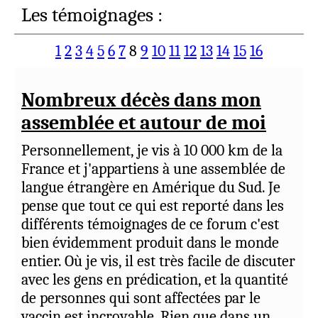
Les témoignages :
1
2
3
4
5
6
7
8
9
10
11
12
13
14
15
16
Nombreux décès dans mon
assemblée et autour de moi
Personnellement, je vis à 10 000 km de la
France et j'appartiens à une assemblée de
langue étrangère en Amérique du Sud. Je
pense que tout ce qui est reporté dans les
différents témoignages de ce forum c'est
bien évidemment produit dans le monde
entier. Où je vis, il est très facile de discuter
avec les gens en prédication, et la quantité
de personnes qui sont affectées par le
vaccin est incroyable. Rien que dans un