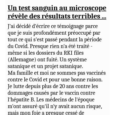
cette organisation, profitons des très belles
coronavirus. À la fin de 2020, j'ai passé près
Un test sanguin au microscope
choses que Jéhovah nous y offre, et
de deux ans avec l'un de ces professeurs à
écartons ce avec quoi nous ne sommes pas
révèle des résultats terribles ...
enquêter sur les vaccins et leurs
d'accord en attendant que Jehovah mette
éventuelles effets. Cela m'a permis de
J'ai décidé d'écrire ce témoignage parce
de l'ordre dans les choses qui laissent à
découvrir des choses inquiétantes, en
que je suis profondément préoccupé par
désirer.
particulier concernant les effets toxiques
tout ce qui s'est passé pendant la période
des vaccins sur le corps humain.
du Covid. Presque rien n'a été traité -
2) Ce qui serait pour moi la chose la plus
même si les dossiers du RKI files
importante à corriger dans l'organisation
Ce que j'ai découvert était alarmant. J'ai
(Allemagne) ont fuité. Un système
de Jéhovah : cet incroyable et permanent
assisté à des autopsies de jeunes vaccinés
satanique et un projet satanique.
conditionnement des frères et sœurs pour
décédés à cause de la vaccination. Ces
Ma famille et moi ne sommes pas vaccinés
les obliger à obéir aveuglément à l'Esclave
expériences m'ont convaincu que les
contre le Covid et pour une bonne raison.
en leur faisant croire de facon tacite, quasi
vaccins peuvent présenter des risques
Je lutte depuis plus de 20 ans contre les
subliminale, que tout ce qui se fait ou se dit
graves pour la santé, encore
dommages causés par le vaccin contre
dans l'organisation est la volonté de
insuffisamment étudiés. Ce qui était
l'hépatite B. Les médecins de l'époque
Jéhovah (ce qui est totalement grotesque,
particulièrement préoccupant, c'était la
m'ont assuré qu'il n'y avait aucun risque,
non biblique, mais que l'énorme majorité
découverte que, outre des substances
mais mon foie a presque cessé de
de nos frères et sœur croient). Nous