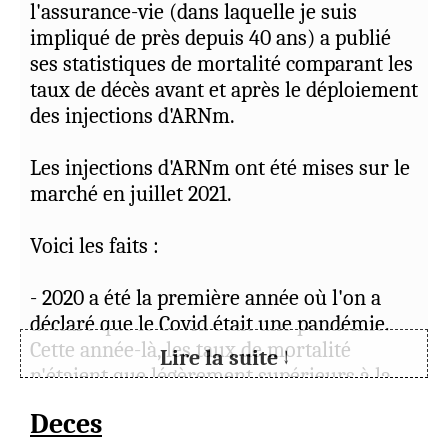
recevoir des directives claires et une vérité
l'assurance-vie (dans laquelle je suis
pure, non altérée. Ce monde est saturé de
impliqué de près depuis 40 ans) a publié
mensonges ; il est très difficile de les
ses statistiques de mortalité comparant les
percer à jour, et il nous est impossible de
taux de décès avant et après le déploiement
trouver notre chemin sans guidance.
des injections d'ARNm.
« Mais restez éveillés en tout temps, en
suppliant, afin que vous réussissiez à
Les injections d'ARNm ont été mises sur le
échapper à toutes ces choses qui doivent
marché en juillet 2021.
arriver et à vous tenir debout devant le Fils
de l'homme. » (Luc 21:36)
Voici les faits :
Il semble que le temps approche ; que vos
- 2020 a été la première année où l'on a
prières sincères soient bénies.
déclaré que le Covid était une pandémie.
J'habite (Wales).
Cette année-là, les taux de mortalité
Lire la suite ↓
n'étaient que légèrement supérieurs à la
L
(
modifier
)
25/07/2026
moyenne, et pas pires qu'une mauvaise
Deces
année de grippe.