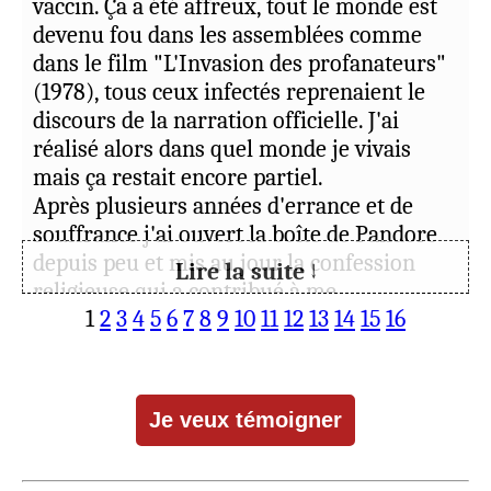
vaccin. Ça a été affreux, tout le monde est
devenu fou dans les assemblées comme
dans le film "L'Invasion des profanateurs"
(1978), tous ceux infectés reprenaient le
discours de la narration officielle. J'ai
réalisé alors dans quel monde je vivais
mais ça restait encore partiel.
Après plusieurs années d'errance et de
souffrance j'ai ouvert la boîte de Pandore
depuis peu et mis au jour la confession
Lire la suite ↓
religieuse qui a contribué à me
1
2
3
4
5
6
7
8
9
10
11
12
13
14
15
16
conditionner. 1975, Malawi + Mexique,
pédophilie, etc. également l'hypocrisie et la
suffisance de la communauté qui m'ont
enfin sauté aux yeux (même si je sais
qu'individuellement beaucoup sont de
belles personnes quoiqu'elles aussi sous
influence).