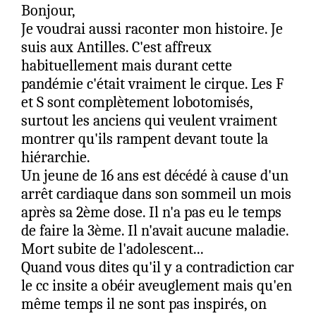
Bonjour,
Et c'est là que ça devient intéressant :
Je voudrai aussi raconter mon histoire. Je
suis aux Antilles. C'est affreux
La première moitié de 2021 est restée
habituellement mais durant cette
inchangée, MAIS immédiatement après le
pandémie c'était vraiment le cirque. Les F
déploiement des injections d'ARNm (et
et S sont complètement lobotomisés,
non, ce ne sont PAS des vaccins au sens
surtout les anciens qui veulent vraiment
originel du terme), les taux de mortalité
montrer qu'ils rampent devant toute la
ont augmenté de manière inédite et
hiérarchie.
spectaculaire de 80 % au cours de la
Un jeune de 16 ans est décédé à cause d'un
seconde moitié de 2021 !
arrêt cardiaque dans son sommeil un mois
après sa 2ème dose. Il n'a pas eu le temps
Cela a fait grimper le taux de mortalité
de faire la 3ème. Il n'avait aucune maladie.
global de 40 % pour l'année 2021.
Mort subite de l'adolescent...
Quand vous dites qu'il y a contradiction car
Inutile de dire que j'ai publié les
le cc insite a obéir aveuglement mais qu'en
informations tierces suivantes sur
même temps il ne sont pas inspirés, on
Facebook :