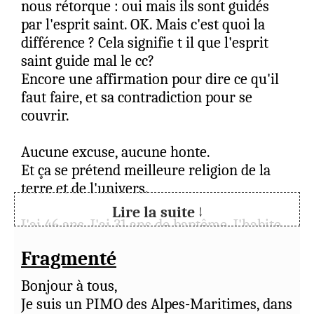
nous rétorque : oui mais ils sont guidés
par l'esprit saint. OK. Mais c'est quoi la
https://downloads.regulations.gov/CDC-
différence ? Cela signifie t il que l'esprit
2022-0111-115274/attachment_3.pdf
saint guide mal le cc?
Encore une affirmation pour dire ce qu'il
https://www.soa.org/resources/experience-
faut faire, et sa contradiction pour se
studies/2022/group-life-covid-19-
couvrir.
mortality/
Aucune excuse, aucune honte.
https://www.spglobal.com/market-
Et ça se prétend meilleure religion de la
intelligence/en/news-
terre et de l'univers.
insights/articles/2022/3/us-death-benefit-
Lire la suite ↓
payouts-hit-record-high-in-2021-69102708
J'ai 46 ans. J'ai 31 ans de baptême. J'habite
Antille (Antille).
Cela a conduit à une réunion du comité
Fragmenté
judiciaire avec les anciens.
Anonyme
(
modifier
)
27/04/2026
Bonjour à tous,
Je suis un PIMO des Alpes-Maritimes, dans
On m'a dit :