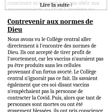
conscience m'a poussé à ne pas obéir aux
Lire la suite ↓
gouvernements, au CC et à protéger ma
famille.
Contrevenir aux normes de
En tant qu'ancien, je n'ai jamais parlé de
Dieu
ces injections, ni en bien, ni en mal; alors
que le collège central voulaient que l'on
Nous avons vu le Collège central aller
deviennent presque des VRP de Pfizer ou
directement à l'encontre des normes de
Moderna, ces labos avides corrompus et
Dieu. Ils ont accepté de tirer profit de
multi-condamnés.
l'avortement, car les vaccins n'auraient pas
pu être produits sans les cellules
Depuis, j'observe, j'attends de voir si le
provenant d'un fœtus avorté. Le Collège
collège central fait son mea culpa, donne
central n'ignorait pas ce fait. Ils savaient
des instructions pour répondre à nos
également que ces soi-disant vaccins
compagnons victimes d'effets secondaires
n'empêchaient pas la personne de
ne comprenant pas et forcément, le zèle,
contracter la Covid. Puis, alors que tant de
l'envie, la foi, la joie ne sont plus présents;
personnes sont mortes ou ont été
tous sont dans un déni, une omerta alors
gravement blessées, ils ont pris conscience