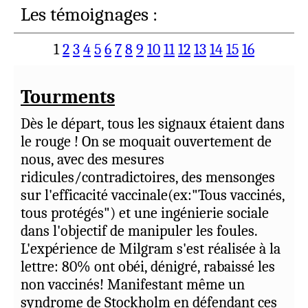
Les témoignages :
1
2
3
4
5
6
7
8
9
10
11
12
13
14
15
16
Tourments
Dès le départ, tous les signaux étaient dans
le rouge ! On se moquait ouvertement de
nous, avec des mesures
ridicules/contradictoires, des mensonges
sur l'efficacité vaccinale(ex:"Tous vaccinés,
tous protégés") et une ingénierie sociale
dans l'objectif de manipuler les foules.
L'expérience de Milgram s'est réalisée à la
lettre: 80% ont obéi, dénigré, rabaissé les
non vaccinés! Manifestant même un
syndrome de Stockholm en défendant ces