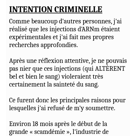
miracles, tout comme ceux qui se
INTENTION CRIMINELLE
trouvaient dans la chambre haute, tout
Me serais-je trompé depuis toutes ces
comme Jésus. David a été oint d'huile et il a
Comme beaucoup d'autres personnes, j'ai
années? Et puis, j'ai commencé à creuser :
prophétisé. Nous devrions examiner à
réalisé que les injections d'ARNm étaient
livre LUCAS1710, livre "Crise de
nouveau les oints mentionnés dans la
expérimentales et j'ai fait mes propres
conscience", recherche sur la chute de
Bible. L'onction était publique et
recherches approfondies.
Jérusalem -607 ??? base pour arriver
s'accompagnait de dons de l'esprit ; je ne
jusqu'à 1914......je suis en plein doutes
trouve aucune preuve d'une onction
Après une réflexion attentive, je ne pouvais
secrète. Suivions-nous, en réalité, des gens
pas nier que ces injections (qui ALTÈRENT
Du coup, je ne dors pas beaucoup mieux
contre lesquels Jésus nous avait mis en
bel et bien le sang) violeraient très
finalement...
garde ?
certainement la sainteté du sang.
J'ai 50 ans. J'ai 29 ans de baptême. J'habite
« Car beaucoup viendront en mon nom,
Ce furent donc les principales raisons pour
Carcassonne (FRANCE).
disant : “Je suis le Christ”, et ils égareront
lesquelles j'ai refusé de m'y soumettre.
beaucoup de gens. » (Matthieu 24:5)
Bob (Pseudo)
(
modifier
)
10/08/2026
Environ 18 mois après le début de la
Nous devons prier ardemment pour
grande « scamdémie », l'industrie de