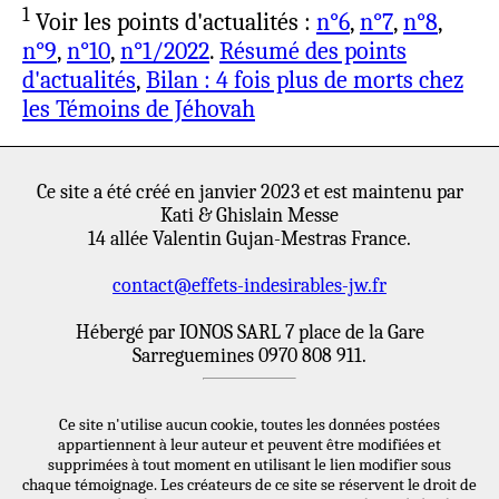
1
Voir les points d'actualités :
n°6
,
n°7
,
n°8
,
Je ne puis en révéler plus sur ma situation
n°9
,
n°10
,
n°1/2022
.
Résumé des points
personnelle, je crains trop qu'on
d'actualités
,
Bilan : 4 fois plus de morts chez
m'identifie, j'aurais dû être beaucoup plus
les Témoins de Jéhovah
prolixe normalement mais je restreins à
dessein. Bien évidemment je cherche à
m'extirper de ce bourbier venimeux mais
Ce site a été créé en janvier 2023 et est maintenu par
je suis très sujet au rejet, il n'est pas
Kati & Ghislain Messe
possible de me dégager d'un coup comme
14 allée Valentin Gujan-Mestras France.
cela, les dommages émotionnels seraient
contact@effets-indesirables-jw.fr
trop sérieux... J'y vais en douceur, pour moi
qui suis entier c'est insupportable.
Hébergé par IONOS SARL 7 place de la Gare
Je laisse mon adresse mail si vous
Sarreguemines 0970 808 911.
souhaitez entrer en contact :
pimo.am@sfr.fr
Ce site n'utilise aucun cookie, toutes les données postées
Merci d'avoir pris du temps pour moi et
appartiennent à leur auteur et peuvent être modifiées et
ma gratitude à Kati & Ghislain pour ce site.
supprimées à tout moment en utilisant le lien modifier sous
chaque témoignage. Les créateurs de ce site se réservent le droit de
J'envoie à chacun(e) de l'amour, de la