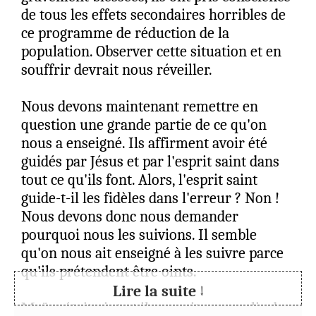
que plusieurs compagnons ont eu et ont
de tous les effets secondaires horribles de
encore des effets secondaires invalidants,
ce programme de réduction de la
graves.
population. Observer cette situation et en
souffrir devrait nous réveiller.
Je ne sais pas quoi faire, surtout en voyant
au télédiffusion de 07/2026 l'organisation
Nous devons maintenant remettre en
persistant et signant: nous leur devons une
question une grande partie de ce qu'on
obéissance aveugle !! Comme les Israélites
nous a enseigné. Ils affirment avoir été
envers Moïse ! (mais combien de fois
guidés par Jésus et par l'esprit saint dans
Moïse s'est-il trompé ? Combien de fois a-
tout ce qu'ils font. Alors, l'esprit saint
t-il mené le peuple dans des impasses, des
guide-t-il les fidèles dans l'erreur ? Non !
pièges, leur disant "Jéhovah s'est trompé":
Nous devons donc nous demander
JAMAIS. De plus Moïse était clairement
pourquoi nous les suivions. Il semble
choisi par Dieu, cela ressort à de
qu'on nous ait enseigné à les suivre parce
nombreuses reprises au vu des relations
qu'ils prétendent être oints.
extraordinaires qu'il avait avec Jéhovah, au
Lire la suite ↓
vu des miracles accomplis par Dieu à son
Moïse était oint et il pouvait accomplir des
encontre).