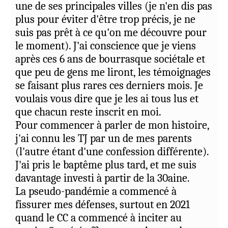
une de ses principales villes (je n'en dis pas
« Retire ces publications ou nous te
plus pour éviter d'être trop précis, je ne
désassocierons pour avoir divisé la
suis pas prêt à ce qu'on me découvre pour
congrégation ! »
le moment). J'ai conscience que je viens
après ces 6 ans de bourrasque sociétale et
C'était la goutte d'eau qui a fait déborder le
que peu de gens me liront, les témoignages
vase !!!
se faisant plus rares ces derniers mois. Je
voulais vous dire que je les ai tous lus et
J'ai 65 ans. J'habite Crossville (États-Unis).
que chacun reste inscrit en moi.
Pour commencer à parler de mon histoire,
STUPÉFAIT et FURIEUX !!!
(
modifier
)
j'ai connu les TJ par un de mes parents
10/07/2026
(l'autre étant d'une confession différente).
J'ai pris le baptême plus tard, et me suis
davantage investi à partir de la 30aine.
La pseudo-pandémie a commencé à
fissurer mes défenses, surtout en 2021
quand le CC a commencé à inciter au