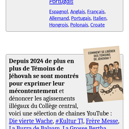
Portugais
Espagnol
,
Anglais
,
Français
,
Allemand
,
Portugais
,
Italien
,
Hongrois
,
Polonais
,
Croate
Depuis 2024 de plus en
plus de Témoins de
Jéhovah se sont montrés
pour exprimer leur
mécontentement
et
dénoncer les agissements
illégaux du Collège central,
voici une sélection de chaines YouTube :
Die vierte Wache
,
#Kultur TJ
,
Frère Messe
,
La Burra de Balaam
,
La Grosse Bertha
,